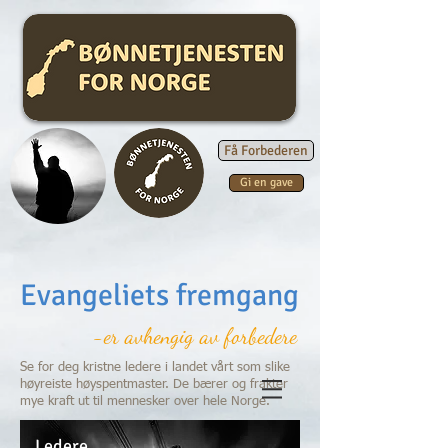
Få Forbederen
Gi en gave
Evangeliets fremgang
-er avhengig av forbedere
Se for deg kristne ledere i landet vårt som slike
høyreiste høyspentmaster. De bærer og frakter
mye kraft ut til mennesker over hele Norge.
Ledere