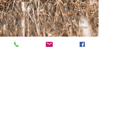
Vi som er forbedere er slike isolatorer.
I bønn påser vi at kraft som sendes ut fra Gud
ikke blir røvet av jorden, av verdslige saker og
ting, men at den når frem og hjem til alle de
menneskene som trenger styrke, lys og varme
fra Jesus.
Oppgaven vår er helt essensiell i Guds rike for at
ledere som er kalt av Gud til å spre mye kraft,
ikke skal bli robbet for gjennomføringsevne.
Med løftede hender i bønn påser vi at kraften
forblir der oppe i lederne slik at de kan sende
den videre. Vi er designet til å tåle å stå i dette
spennet mellom himmel og jord.
En isolator kan være laget av glass eller
porselen, men de kunne også vært av diamant.
Som forbedere innehar vi denne verdien i
Herrens øyne. Vi er det verdifulle mellomleddet
som gjør at de som er reist opp i landet vårt til å
lede med kraft virkelig får brakt den ut der den
skal.